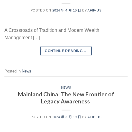
POSTED ON
2024 年 4 月 10 日
BY
AFIP-US
A Crossroads of Tradition and Modern Wealth
Management […]
CONTINUE READING
→
Posted in
News
NEWS
Mainland China: The New Frontier of
Legacy Awareness
POSTED ON
2024 年 3 月 19 日
BY
AFIP-US