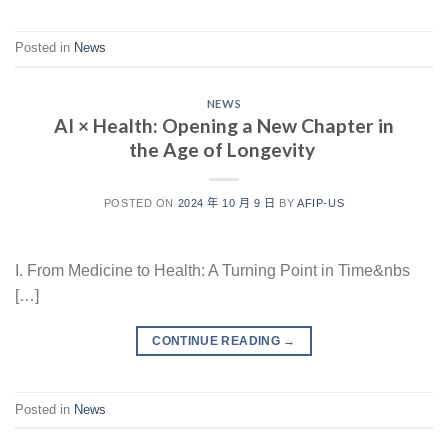
Posted in
News
NEWS
AI × Health: Opening a New Chapter in
the Age of Longevity
POSTED ON
2024 年 10 月 9 日
BY
AFIP-US
I. From Medicine to Health: A Turning Point in Time&nbs
[…]
CONTINUE READING
→
Posted in
News