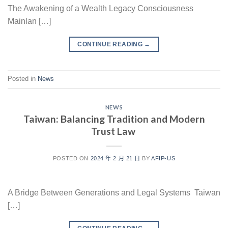
The Awakening of a Wealth Legacy Consciousness
Mainlan […]
CONTINUE READING
→
Posted in
News
NEWS
Taiwan: Balancing Tradition and Modern
Trust Law
POSTED ON
2024 年 2 月 21 日
BY
AFIP-US
A Bridge Between Generations and Legal Systems Taiwan
[…]