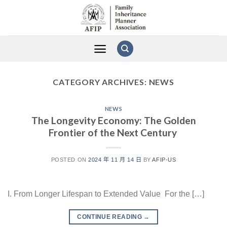
Skip
to
content
CATEGORY ARCHIVES:
NEWS
NEWS
The Longevity Economy: The Golden
Frontier of the Next Century
POSTED ON
2024 年 11 月 14 日
BY
AFIP-US
I. From Longer Lifespan to Extended Value For the […]
CONTINUE READING
→