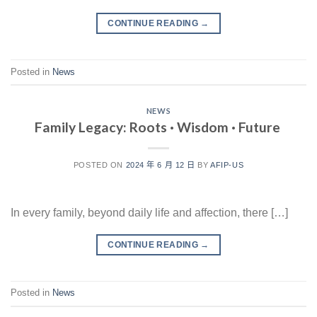
CONTINUE READING
→
Posted in
News
NEWS
Family Legacy: Roots · Wisdom · Future
POSTED ON
2024 年 6 月 12 日
BY
AFIP-US
In every family, beyond daily life and affection, there […]
CONTINUE READING
→
Posted in
News