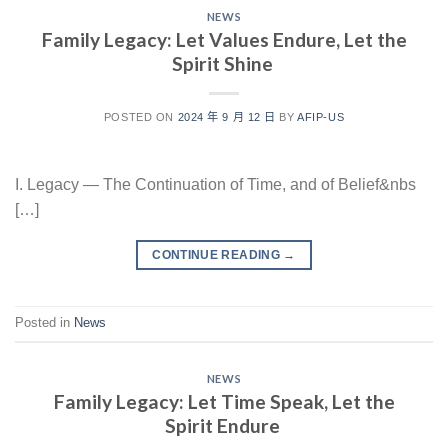
NEWS
Family Legacy: Let Values Endure, Let the
Spirit Shine
POSTED ON
2024 年 9 月 12 日
BY
AFIP-US
I. Legacy — The Continuation of Time, and of Belief&nbs
[…]
CONTINUE READING
→
Posted in
News
NEWS
Family Legacy: Let Time Speak, Let the
Spirit Endure