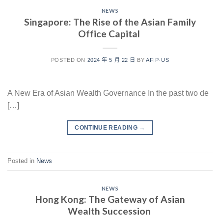
NEWS
Singapore: The Rise of the Asian Family
Office Capital
POSTED ON
2024 年 5 月 22 日
BY
AFIP-US
A New Era of Asian Wealth Governance In the past two de
[…]
CONTINUE READING
→
Posted in
News
NEWS
Hong Kong: The Gateway of Asian
Wealth Succession