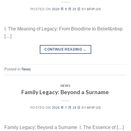
POSTED ON
2024 年 8 月 23 日
BY
AFIP-US
I. The Meaning of Legacy: From Bloodline to Belief&nbsp
[…]
CONTINUE READING
→
Posted in
News
NEWS
Family Legacy: Beyond a Surname
POSTED ON
2024 年 7 月 19 日
BY
AFIP-US
Family Legacy: Beyond a Surname I. The Essence of […]